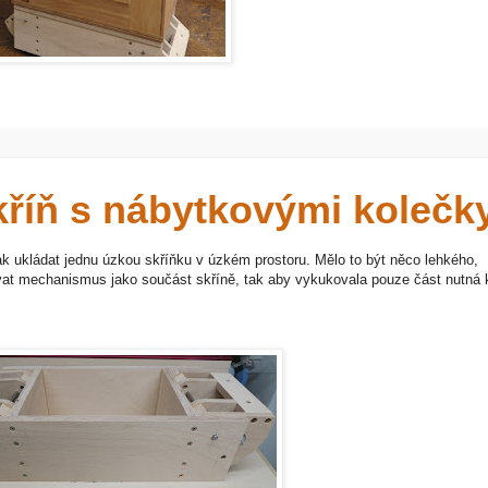
říň s nábytkovými kolečk
k ukládat jednu úzkou skříňku v úzkém prostoru. Mělo to být něco lehkého,
vat mechanismus jako součást skříně, tak aby vykukovala pouze část nutná 