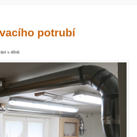
vacího potrubí
ání v dílně.