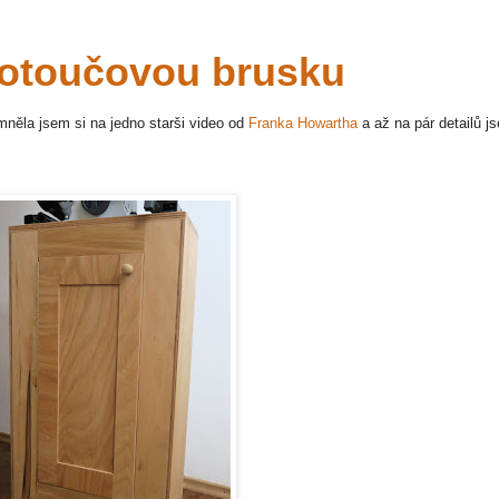
kotoučovou brusku
mněla jsem si na jedno starši video od
Franka Howartha
a až na pár detailů j