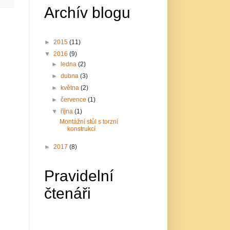
Archív blogu
►
2015
(11)
▼
2016
(9)
►
ledna
(2)
►
dubna
(3)
►
května
(2)
►
července
(1)
▼
října
(1)
Montážní stůl s torzní
konstrukcí
►
2017
(8)
Pravidelní
čtenáři