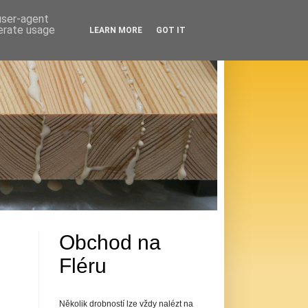
 user-agent
nerate usage
LEARN MORE
GOT IT
Obchod na
Fléru
Několik drobností lze vždy nalézt na